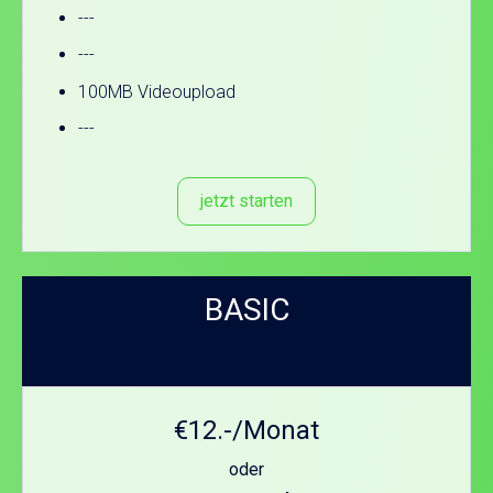
---
---
100MB Videoupload
---
jetzt starten
BASIC
€12.-/Monat
oder