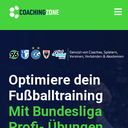
Hauptn
Optimiere dein
Fußballtraining
Mit Bundesliga
Profi- Übungen